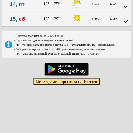
14, пт
+12°..+25°
0 мм
4 м/с
15,
сб
+12°..+29°
0 мм
4 м/с
-
Прогноз рассчитан 09.08.2026 в 08:00
-
Прогноз погоды не проверяется синоптиками
-
'В' - уровень загрязненности воздуха: В0 - нет загрязнения, В5 - максимальное
-
'А' - риск аллергии от пыльцы: А0 - риск минимален, А5 - максимален
-
'М' - уровень магнитной бури по 5 бальной шкале: М0 - бури нет