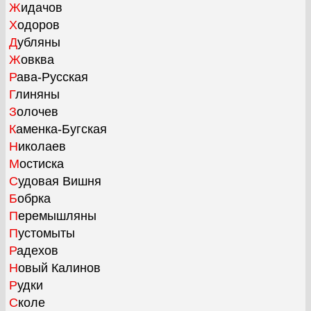
Жидачов
Ходоров
Дубляны
Жовква
Рава-Русская
Глиняны
Золочев
Каменка-Бугская
Николаев
Мостиска
Судовая Вишня
Бобрка
Перемышляны
Пустомыты
Радехов
Новый Калинов
Рудки
Сколе