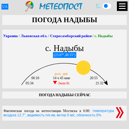
UA
ПОГОДА НАДЫБЫ
Украина
/
Львовская обл.
/
Старосамборский район
/ с. Надыбы
с. Надыбы
(23.07°,49.55°)
долг. дня
06:10
14 ч 45 мин
20:55
05:34
-3мин 8c
21:32
ПОГОДА НАДЫБЫ СЕЙЧАС
Фактическая погода на метеостанции Мостиска в 6:00:
температура
воздуха 12.7°, видимость n/a км, ветер 0 м/с, облачность 0%