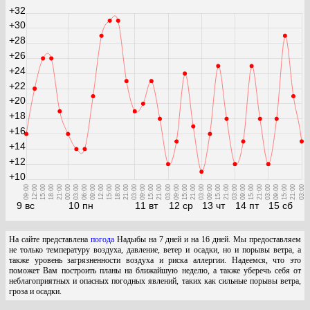
+32
+30
+28
+26
+24
+22
+20
+18
+16
+14
+12
+10
09:00
12:00
15:00
18:00
21:00
00:00
03:00
06:00
09:00
12:00
15:00
18:00
21:00
03:00
09:00
15:00
21:00
03:00
09:00
15:00
21:00
03:00
09:00
15:00
21:00
03:00
09:00
15:00
21:00
03:00
09:00
15:00
21:00
03:00
9 вс
10 пн
11 вт
12 ср
13 чт
14 пт
15 сб
На сайте представлена
погода
Надыбы на 7 дней и на 16 дней. Мы предоставляем
не только температуру воздуха, давление, ветер и осадки, но и порывы ветра, а
также уровень загрязненности воздуха и риска аллергии. Надеемся, что это
поможет Вам построить планы на ближайшую неделю, а также уберечь себя от
неблагоприятных и опасных погодных явлений, таких как сильные порывы ветра,
гроза и осадки.