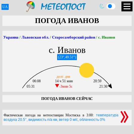
UA
ПОГОДА ИВАНОВ
Украина
/
Львовская обл.
/
Старосамборский район
/ с. Иванов
с. Иванов
(23°,49.51°)
долг. дня
06:08
14 ч 51 мин
20:59
05:31
-3мин 5c
21:36
ПОГОДА ИВАНОВ СЕЙЧАС
Фактическая погода на метеостанции Мостиска в 3:00:
температура
воздуха 20.5°, видимость n/a км, ветер 0 м/с, облачность 0%