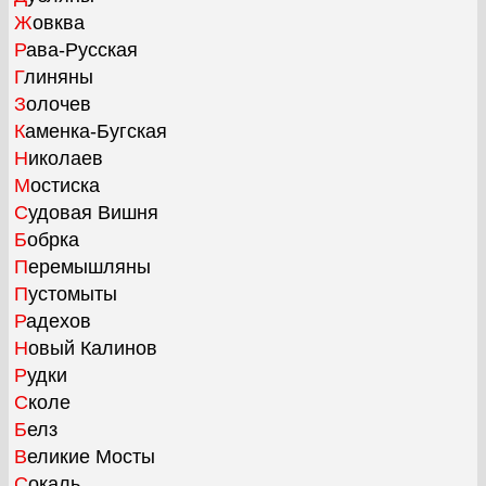
Жовква
Рава-Русская
Глиняны
Золочев
Каменка-Бугская
Николаев
Мостиска
Судовая Вишня
Бобрка
Перемышляны
Пустомыты
Радехов
Новый Калинов
Рудки
Сколе
Белз
Великие Мосты
Сокаль