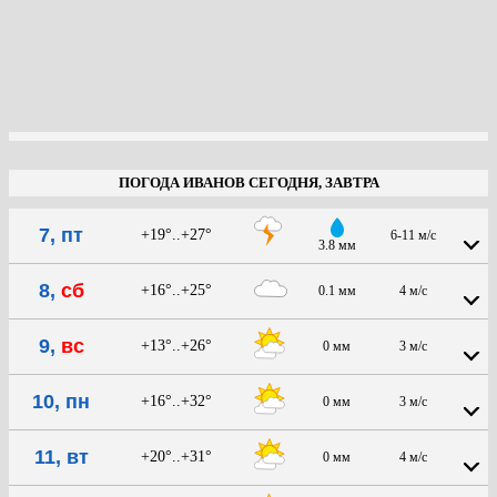
ПОГОДА ИВАНОВ СЕГОДНЯ, ЗАВТРА
7, пт
+19°..+27°
6-11 м/с
3.8 мм
8,
сб
+16°..+25°
0.1 мм
4 м/с
9,
вс
+13°..+26°
0 мм
3 м/с
10, пн
+16°..+32°
0 мм
3 м/с
11, вт
+20°..+31°
0 мм
4 м/с