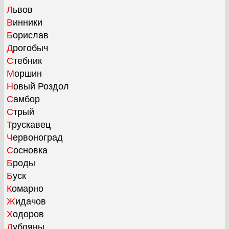
Львов
Винники
Борислав
Дрогобыч
Стебник
Моршин
Новый Роздол
Самбор
Стрый
Трускавец
Червоноград
Сосновка
Броды
Буск
Комарно
Жидачов
Ходоров
Дубляны