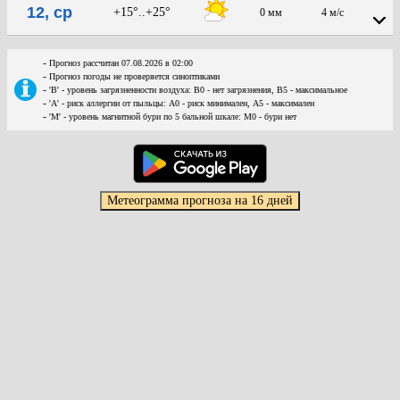
12, ср
+15°..+25°
0 мм
4 м/с
-
Прогноз рассчитан 07.08.2026 в 02:00
-
Прогноз погоды не проверяется синоптиками
-
'В' - уровень загрязненности воздуха: В0 - нет загрязнения, В5 - максимальное
-
'А' - риск аллергии от пыльцы: А0 - риск минимален, А5 - максимален
-
'М' - уровень магнитной бури по 5 бальной шкале: М0 - бури нет