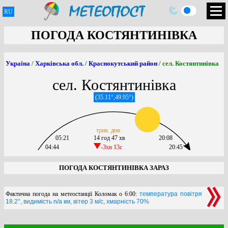
RU
ПОГОДА КОСТЯНТИНІВКА
Україна
/
Харківська обл.
/
Краснокутський район
/ сел. Костянтинівка
сел. Костянтинівка
(35.11°,49.95°)
трив. дня
05:21
14 год 47 хв
20:08
04:44
-3хв 13c
20:45
ПОГОДА КОСТЯНТИНІВКА ЗАРАЗ
Фактична погода на метеостанції Коломак о 6:00:
температура повітря
18.2°, видимість n/a км, вітер 3 м/с, хмарність 70%