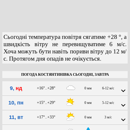
Сьогодні температура повітря сягатиме +28 °, а
швидкість вітру не перевищуватиме 6 м/с.
Хоча можуть бути навіть пориви вітру до 12 м/
с. Протягом дня опадів не очікується.
ПОГОДА КОСТЯНТИНІВКА СЬОГОДНІ, ЗАВТРА
9,
нд
+16°..+28°
0 мм
6-12 м/с
10, пн
+15°..+29°
0 мм
5-12 м/с
11, вт
+17°..+33°
0 мм
3 м/с