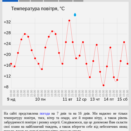
Температура повітря, °С
+32
+28
+24
+20
+16
+12
+8
03:00
06:00
09:00
12:00
15:00
18:00
21:00
00:00
03:00
06:00
09:00
12:00
15:00
18:00
21:00
03:00
09:00
15:00
21:00
03:00
09:00
15:00
21:00
03:00
09:00
15:00
21:00
03:00
09:00
15:00
21:00
03:00
09:00
15:00
21:00
9 нд
10 пн
11 вт
12 ср
13 чт
14 пт
15 сб
На сайті представлена
погода
на 7 днів та на 16 днів. Ми надаємо не тільки
температуру повітря, тиск, вітер та опади, але й пориви вітру, а також рівень
забрудненості повітря і ризику алергії. Сподіваємося, що це допоможе Вам скласти
свої плани на найближчий тиждень, а також вберегти себе від небезпечних явищ
погоди, таких як сильні пориви вітру, гроза та опади.