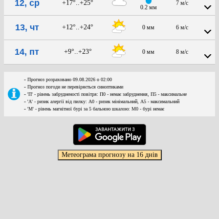
12, ср
+17°..+25°
7 м/с
0.2 мм
13, чт
+12°..+24°
0 мм
6 м/с
14, пт
+9°..+23°
0 мм
8 м/с
-
Прогноз розраховано 09.08.2026 о 02:00
-
Прогноз погоди не перевіряється синоптиками
-
'П' - рівень забрудненості повітря: П0 - немає забруднення, П5 - максимальне
-
'А' - ризик алергії від пилку: А0 - ризик мінімальний, А5 - максимальний
-
'М' - рівень магнітної бурі за 5 бальною шкалою: M0 - бурі немає