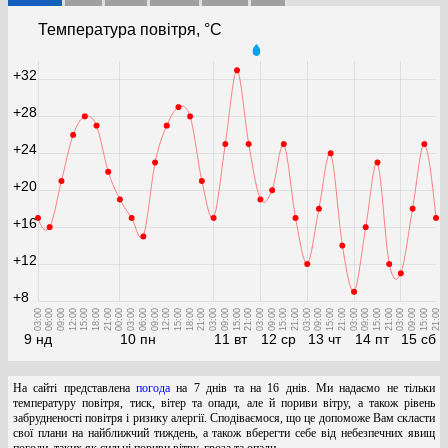
Температура повітря, °С
+32
+28
+24
+20
+16
+12
+8
03:00
06:00
09:00
12:00
15:00
18:00
21:00
00:00
03:00
06:00
09:00
12:00
15:00
18:00
21:00
03:00
09:00
15:00
21:00
03:00
09:00
15:00
21:00
03:00
09:00
15:00
21:00
03:00
09:00
15:00
21:00
03:00
09:00
15:00
21:00
9 нд
10 пн
11 вт
12 ср
13 чт
14 пт
15 сб
На сайті представлена
погода
на 7 днів та на 16 днів. Ми надаємо не тільки
температуру повітря, тиск, вітер та опади, але й пориви вітру, а також рівень
забрудненості повітря і ризику алергії. Сподіваємося, що це допоможе Вам скласти
свої плани на найближчий тиждень, а також вберегти себе від небезпечних явищ
погоди, таких як сильні пориви вітру, гроза та опади.