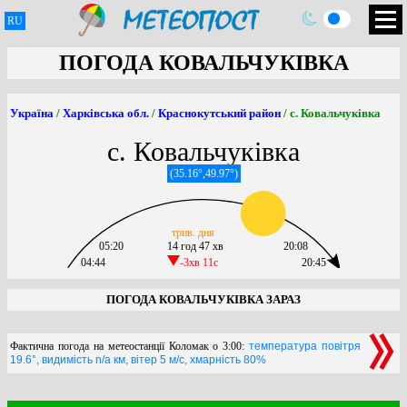
RU
ПОГОДА КОВАЛЬЧУКІВКА
Україна
/
Харківська обл.
/
Краснокутський район
/ с. Ковальчуківка
с. Ковальчуківка
(35.16°,49.97°)
трив. дня
05:20
14 год 47 хв
20:08
04:44
-3хв 11c
20:45
ПОГОДА КОВАЛЬЧУКІВКА ЗАРАЗ
Фактична погода на метеостанції Коломак о 3:00:
температура повітря
19.6°, видимість n/a км, вітер 5 м/с, хмарність 80%