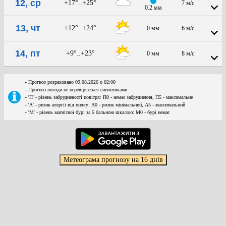
12, ср
+17°..+25°
7 м/с
0.2 мм
13, чт
+12°..+24°
0 мм
6 м/с
14, пт
+9°..+23°
0 мм
8 м/с
-
Прогноз розраховано 09.08.2026 о 02:00
-
Прогноз погоди не перевіряється синоптиками
-
'П' - рівень забрудненості повітря: П0 - немає забруднення, П5 - максимальне
-
'А' - ризик алергії від пилку: А0 - ризик мінімальний, А5 - максимальний
-
'М' - рівень магнітної бурі за 5 бальною шкалою: M0 - бурі немає