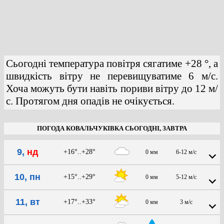
Сьогодні температура повітря сягатиме +28 °, а
швидкість вітру не перевищуватиме 6 м/с.
Хоча можуть бути навіть пориви вітру до 12 м/
с. Протягом дня опадів не очікується.
ПОГОДА КОВАЛЬЧУКІВКА СЬОГОДНІ, ЗАВТРА
9,
нд
+16°..+28°
0 мм
6-12 м/с
10, пн
+15°..+29°
0 мм
5-12 м/с
11, вт
+17°..+33°
0 мм
3 м/с