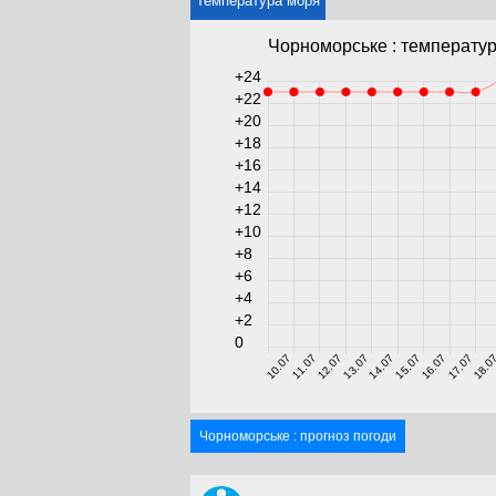
Температура моря
Чорноморське : температур
+24
+22
+20
+18
+16
+14
+12
+10
+8
+6
+4
+2
0
10.07
11.07
12.07
13.07
14.07
15.07
16.07
17.07
18.0
Чорноморське : прогноз погоди