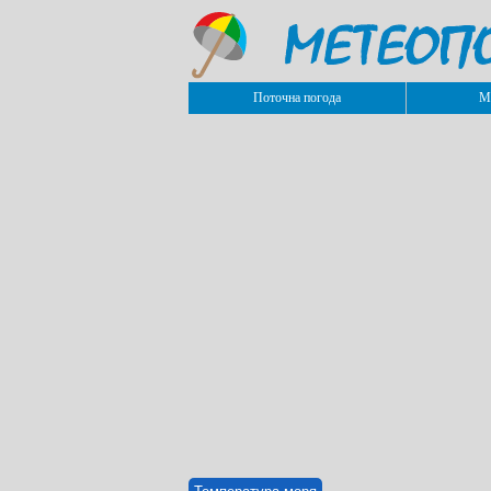
Поточна погода
М