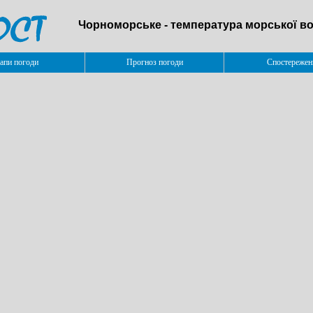
Чорноморське - температура морської во
апи погоди
Прогноз погоди
Спостережен