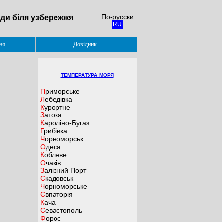
По-русски
ди біля узбережжя
RU
ня
Довідник
температура моря
Приморське
Лебедівка
Курортне
Затока
Кароліно-Бугаз
Грибівка
Чорноморськ
Одеса
Коблеве
Очаків
Залізний Порт
Скадовськ
Чорноморське
Євпаторія
Кача
Севастополь
Форос