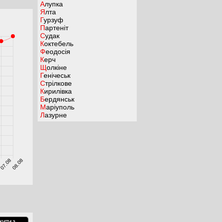
Алупка
Ялта
Гурзуф
Партеніт
Судак
Коктебель
Феодосія
Керч
Щолкіне
Генічеськ
Стрілкове
Кирилівка
Бердянськ
Маріуполь
Лазурне
8
07.08
08.08