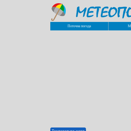
Поточна погода
М