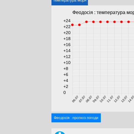
Температура моря
Феодосія : температура мор
+24
+22
+20
+18
+16
+14
+12
+10
+8
+6
+4
+2
0
06.07
07.07
08.07
09.07
10.07
11.07
12.07
13.07
14.0
Феодосія : прогноз погоди