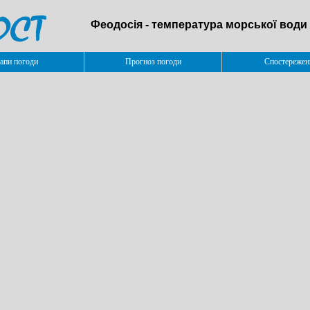
Феодосія - температура морської води
апи погоди
Прогноз погоди
Спостережен