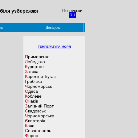
По-русски
 біля узбережжя
RU
ня
Довідник
температура моря
Приморське
Лебедівка
Курортне
Затока
Кароліно-Бугаз
Грибівка
Чорноморськ
Одеса
Коблеве
Очаків
Залізний Порт
Скадовськ
Чорноморське
Євпаторія
Кача
Севастополь
Форос