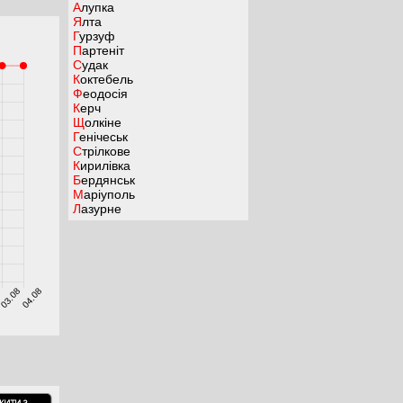
Алупка
Ялта
Гурзуф
Партеніт
Судак
Коктебель
Феодосія
Керч
Щолкіне
Генічеськ
Стрілкове
Кирилівка
Бердянськ
Маріуполь
Лазурне
8
03.08
04.08