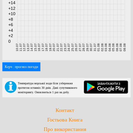
+14
+12
+10
+8
+6
+4
+2
0
10.07
11.07
12.07
13.07
14.07
15.07
16.07
17.07
18.07
19.07
20.07
21.07
22.07
23.07
24.07
25.07
26.07
27.07
28.07
29.07
30.07
31.07
01.08
02.08
03.08
04.08
05.08
06.08
07.08
08.08
Керч : прогноз погоди
Температура морської води біля узбережжя
протягом останніх 30 днів. Дані супутникового
моніторингу. Оновлюється 1 раз на добу.
Контакт
Гостьова Книга
Про використання