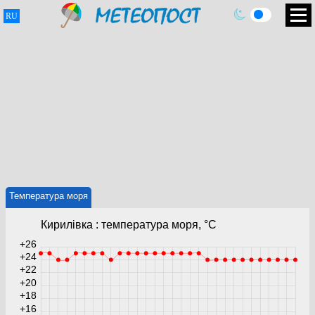
RU
Температура моря
Кирилівка : температура моря, °C
+26
+24
+22
+20
+18
+16