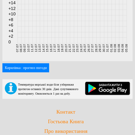
+14
+12
+10
+8
+6
+4
+2
0
07.07
08.07
09.07
10.07
11.07
12.07
13.07
14.07
15.07
16.07
17.07
18.07
19.07
20.07
21.07
22.07
23.07
24.07
25.07
26.07
27.07
28.07
29.07
30.07
31.07
01.08
02.08
03.08
04.08
05.08
Кирилівка : прогноз погоди
Температура морської води біля узбережжя
протягом останніх 30 днів. Дані супутникового
моніторингу. Оновлюється 1 раз на добу.
Контакт
Гостьова Книга
Про використання