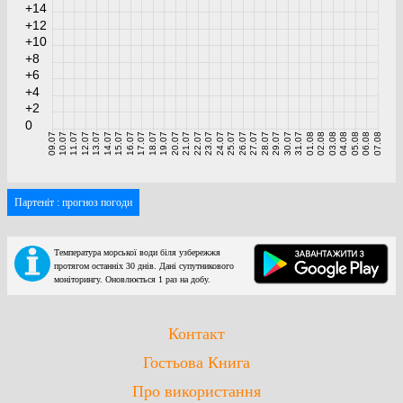
+14
+12
+10
+8
+6
+4
+2
0
09.07
10.07
11.07
12.07
13.07
14.07
15.07
16.07
17.07
18.07
19.07
20.07
21.07
22.07
23.07
24.07
25.07
26.07
27.07
28.07
29.07
30.07
31.07
01.08
02.08
03.08
04.08
05.08
06.08
07.08
Партеніт : прогноз погоди
Температура морської води біля узбережжя
протягом останніх 30 днів. Дані супутникового
моніторингу. Оновлюється 1 раз на добу.
Контакт
Гостьова Книга
Про використання